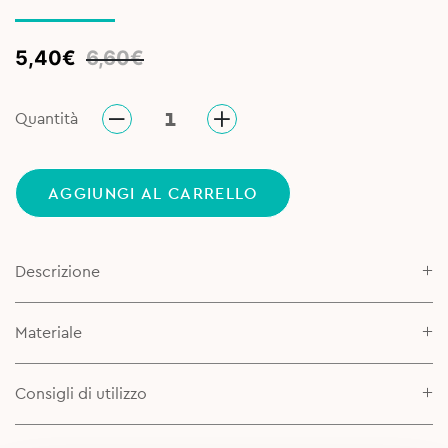
Original
Current
5,40
€
6,60
€
price
price
was:
is:
Quantità
6,60€.
5,40€.
AGGIUNGI AL CARRELLO
Descrizione
Materiale
Consigli di utilizzo