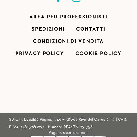
AREA PER PROFESSIONISTI
SPEDIZIONI
CONTATTI
CONDIZIONI DI VENDITA
PRIVACY POLICY
COOKIE POLICY
SD s.r.l. Località Pasina, n°46 - 38066 Riva del Garda (TN) | CF &
P.IVA 02813260227 | Numero REA: TN-251756
Paga in sicurezza con: