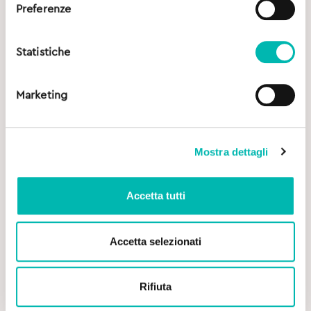
Preferenze
Statistiche
Marketing
Mostra dettagli
Accetta tutti
Accetta selezionati
Rifiuta
Original
Current
8,50
€
10,90
€
price
price