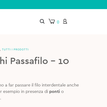
0
,
TUTTI I PRODOTTI
×
hi Passafilo – 10
no a far passare il filo interdentale anche
er esempio in presenza di
ponti
o
.