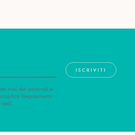
ISCRIVITI
dei miei dati personali ai
 2016/679 (Regolamento
 dati).