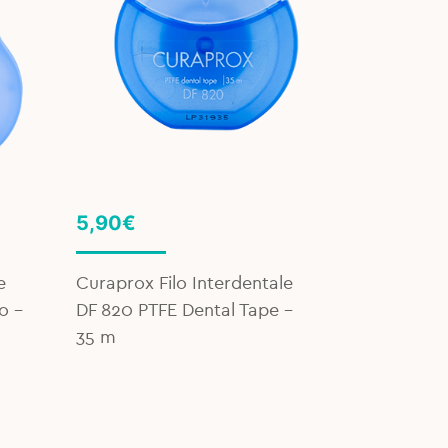
Original
Current
5,90
€
4,30
€
4
price
price
was:
is:
e
Curaprox Filo Interdentale
TePe Spazz
4,90€.
4,30€.
o -
DF 820 PTFE Dental Tape -
Universal 
35 m