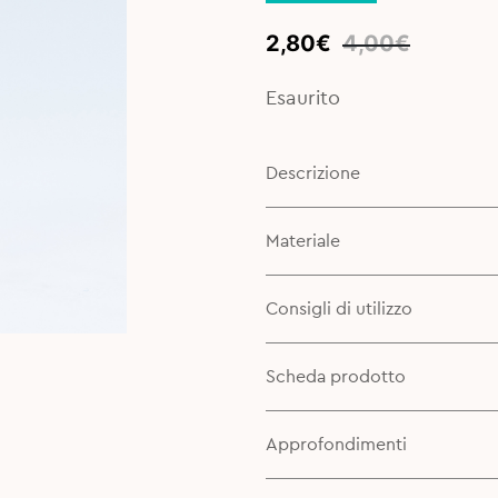
Original
Current
2,80
€
4,00
€
price
price
was:
is:
Esaurito
4,00€.
2,80€.
Descrizione
Materiale
Consigli di utilizzo
Scheda prodotto
Approfondimenti