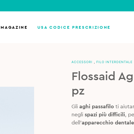
MAGAZINE
USA CODICE PRESCRIZIONE
ACCESSORI
,
FILO INTERDENTALE
Flossaid Ag
pz
Gli
aghi passafilo
ti aiuta
negli
spazi più difficili
, p
dell’
apparecchio dentale