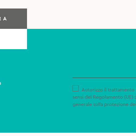
RA
o
Autorizzo il trattamento 
sensi del Regolamento (UE)
generale sulla protezione dei