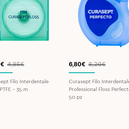
inal
ent
Original
Current
0
€
4,85
€
6,80
€
8,20
€
e
e
price
price
was:
is:
ept Filo Interdentale
Curasept Filo Interdental
€.
€.
8,20€.
6,80€.
 PTFE - 35 m
Professional Floss Perfect
50 pz