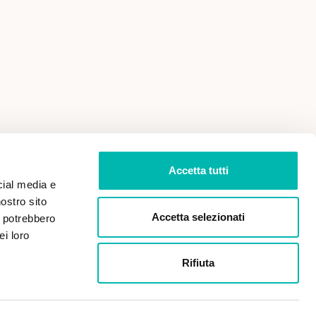
 VENDITA
PRIVACY POLICY
Accetta tutti
cial media e
nostro sito
Accetta selezionati
i potrebbero
ei loro
Rifiuta