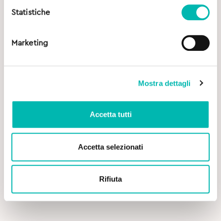
Statistiche
Marketing
Mostra dettagli
Accetta tutti
Accetta selezionati
Original
Current
4,40
€
7,10
€
price
price
was:
is:
Rifiuta
Gum Collutorio Ortho – 300 ml
7,10€.
4,40€.