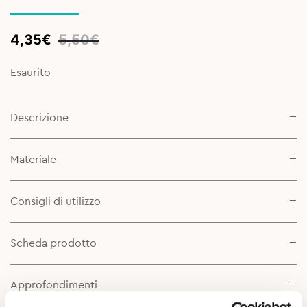
Original
Current
4,35
€
5,50
€
price
price
was:
is:
Esaurito
5,50€.
4,35€.
Descrizione
Materiale
Consigli di utilizzo
Scheda prodotto
Approfondimenti