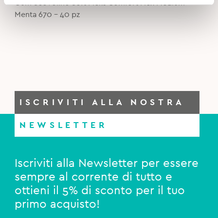
Gum Scovolino Soft Picks Comfort Flex Medium
5,90€.
4,50€.
Menta 670 - 40 pz
ISCRIVITI ALLA NOSTRA
NEWSLETTER
Iscriviti alla Newsletter per essere
sempre al corrente di tutto e
ottieni il 5% di sconto per il tuo
primo acquisto!