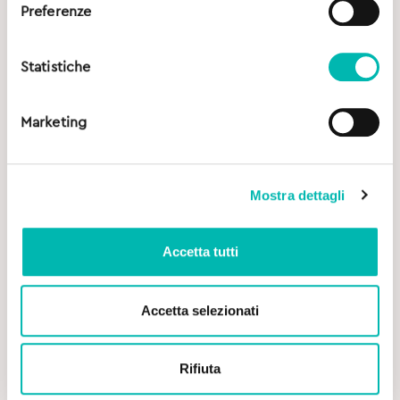
Preferenze
Statistiche
Marketing
Mostra dettagli
Accetta tutti
Accetta selezionati
Original
Current
4,50
€
5,90
€
Rifiuta
price
price
was:
is: