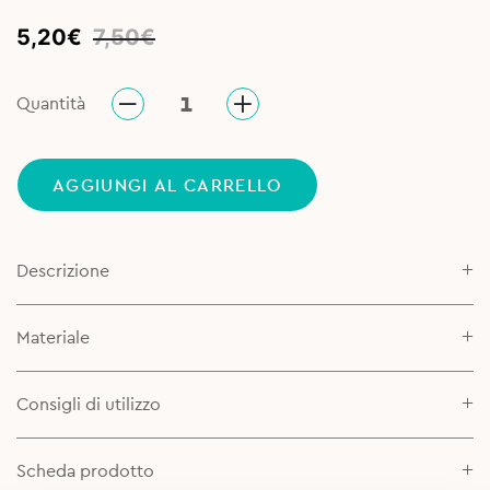
Original
Current
5,20
€
7,50
€
price
price
was:
is:
Quantità
7,50€.
5,20€.
AGGIUNGI AL CARRELLO
Descrizione
Materiale
Consigli di utilizzo
Scheda prodotto