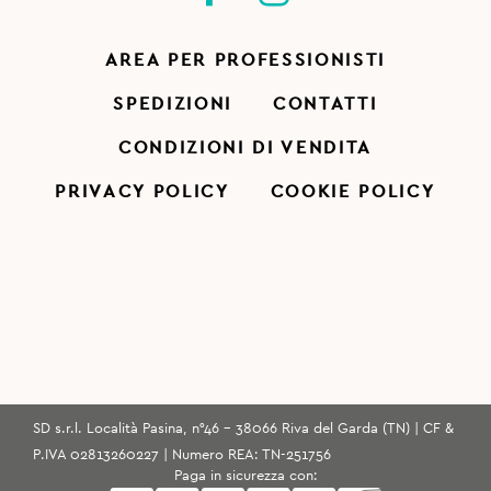
AREA PER PROFESSIONISTI
SPEDIZIONI
CONTATTI
CONDIZIONI DI VENDITA
PRIVACY POLICY
COOKIE POLICY
SD s.r.l. Località Pasina, n°46 - 38066 Riva del Garda (TN) | CF &
P.IVA 02813260227 | Numero REA: TN-251756
Paga in sicurezza con: