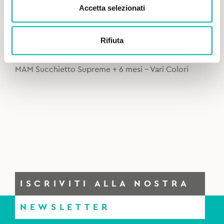
Accetta selezionati
Original
Current
10,70
€
12,99
€
Rifiuta
price
price
was:
is:
MAM Succhietto Supreme + 6 mesi - Vari Colori
12,99€.
10,70€.
ISCRIVITI ALLA NOSTRA
NEWSLETTER