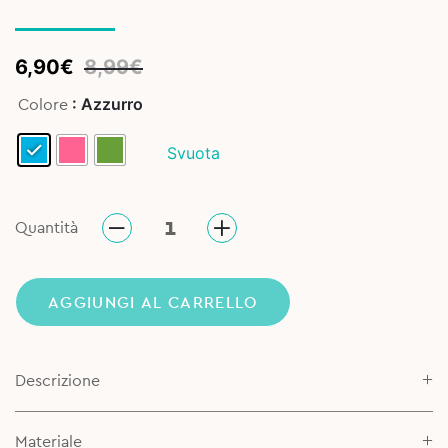
Original
Current
6,90
€
8,99
€
price
price
: Azzurro
Colore
was:
is:
8,99€.
6,90€.
Svuota
Quantità
AGGIUNGI AL CARRELLO
Descrizione
Materiale