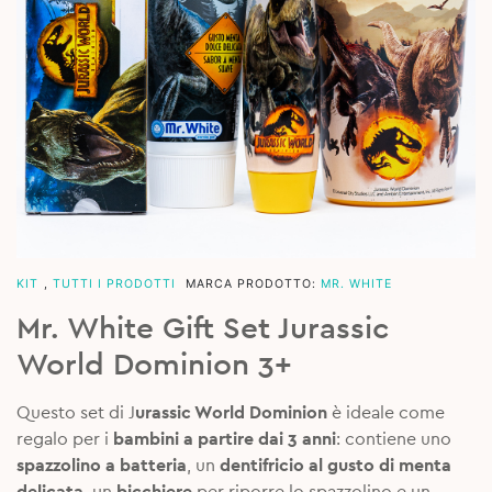
KIT
,
TUTTI I PRODOTTI
MARCA PRODOTTO:
MR. WHITE
Mr. White Gift Set Jurassic
World Dominion 3+
Questo set di J
urassic World Dominion
è ideale come
regalo per i
bambini a partire dai 3 anni
: contiene uno
spazzolino a batteria
, un
dentifricio al gusto di menta
delicata,
un
bicchiere
per riporre lo spazzolino e un