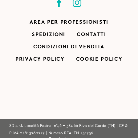
AREA PER PROFESSIONISTI
SPEDIZIONI
CONTATTI
CONDIZIONI DI VENDITA
PRIVACY POLICY
COOKIE POLICY
SD s.r.l. Località Pasina, n°46 - 38066 Riva del Garda (TN) | CF &
P.IVA 02813260227 | Numero REA: TN-251756