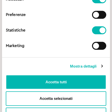
del
consenso
Preferenze
Statistiche
Marketing
Mostra dettagli
Accetta tutti
Accetta selezionati
Original
Current
11,90
€
14,90
€