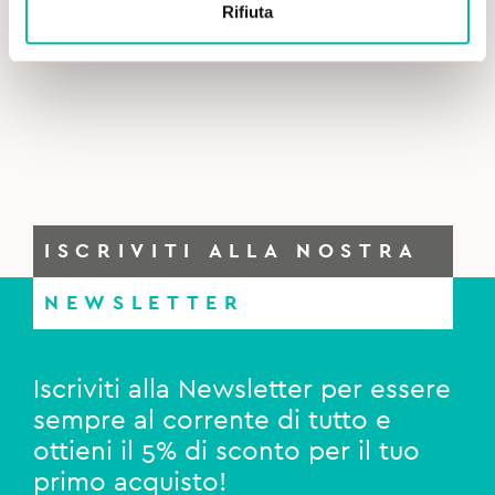
price
price
Rifiuta
was:
is:
Curaprox Set da Viaggio - Arancione
14,90€.
11,90€.
ISCRIVITI ALLA NOSTRA
NEWSLETTER
Iscriviti alla Newsletter per essere
sempre al corrente di tutto e
ottieni il 5% di sconto per il tuo
primo acquisto!