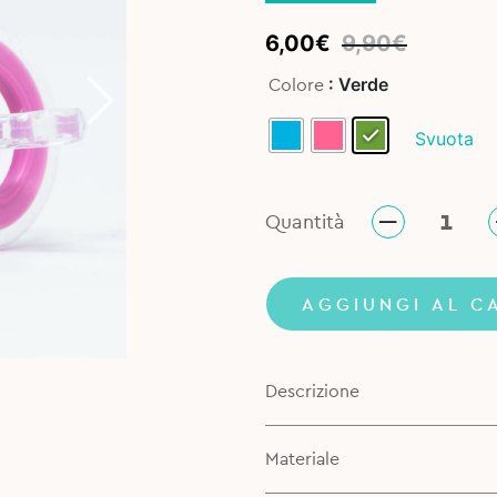
Original
Current
6,00
€
9,90
€
price
price
: Verde
Colore
was:
is:
9,90€.
6,00€.
Svuota
Quantità
AGGIUNGI AL C
Descrizione
Materiale