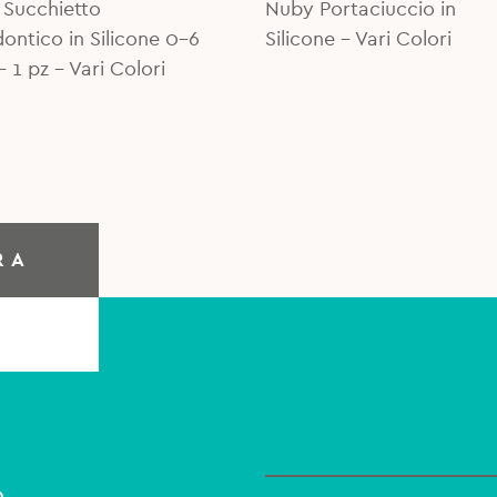
Succhietto
Nuby Portaciuccio in
€.
€.
16,99€.
14,00€.
ontico in Silicone 0-6
Silicone - Vari Colori
- 1 pz - Vari Colori
RA
o