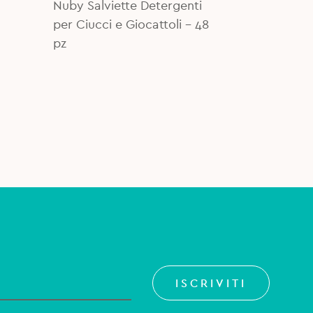
Nuby Salviette Detergenti
6,99€.
5,00€.
per Ciucci e Giocattoli - 48
pz
ISCRIVITI