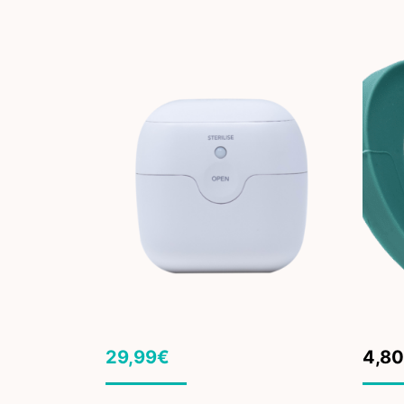
Orig
Curr
29,99
€
4,80
pric
pric
was:
is: