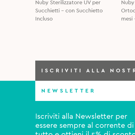
Nuby Sterilizzatore UV per
Nuby 
5,50
4,80
Succhietti - con Succhietto
Ortod
Incluso
mesi 
ISCRIVITI ALLA NOST
NEWSLETTER
Iscriviti alla Newsletter per
essere sempre al corrente di
tutto e ottieni il 5% di scont