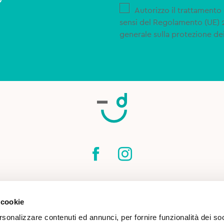
Autorizzo il trattamento 
sensi del Regolamento (UE)
generale sulla protezione dei
SPEDIZIONI
CONTATTI
CONDIZIONI DI
 cookie
COOKIE POLICY
rsonalizzare contenuti ed annunci, per fornire funzionalità dei so