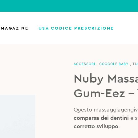
MAGAZINE
USA CODICE PRESCRIZIONE
ACCESSORI
,
COCCOLE BABY
,
TU
Nuby Mass
Gum-Eez – V
Questo massaggiagengive
comparsa dei dentini
e s
corretto sviluppo
.