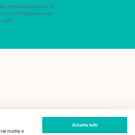
dei miei dati personali ai
 2016/679 (Regolamento
 dati).
 VENDITA
PRIVACY POLICY
Accetta tutti
cial media e