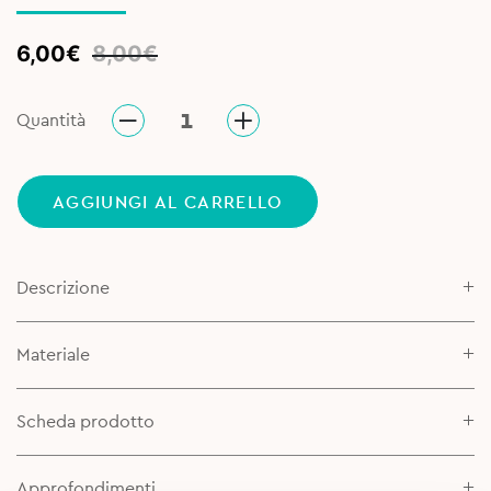
Original
Current
6,00
€
8,00
€
price
price
was:
is:
Quantità
8,00€.
6,00€.
AGGIUNGI AL CARRELLO
Descrizione
Materiale
Scheda prodotto
Approfondimenti