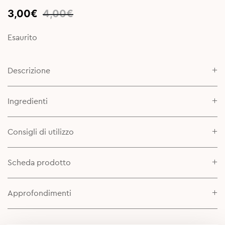
Original
Current
3,00
€
4,00
€
price
price
was:
is:
Esaurito
4,00€.
3,00€.
Descrizione
Ingredienti
Consigli di utilizzo
Scheda prodotto
Approfondimenti