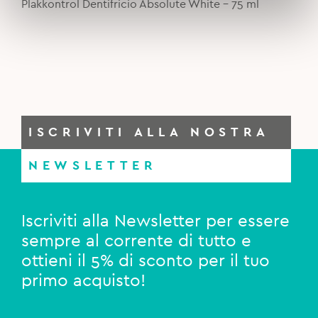
Plakkontrol Dentifricio Absolute White – 75 ml
5,90€.
4,80€.
ISCRIVITI ALLA NOSTRA
NEWSLETTER
Iscriviti alla Newsletter per essere
sempre al corrente di tutto e
ottieni il 5% di sconto per il tuo
primo acquisto!