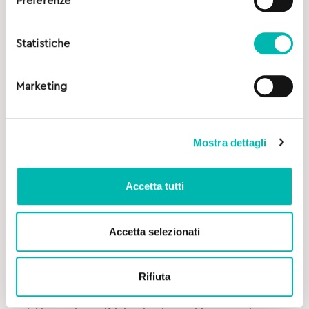
Preferenze
Statistiche
Marketing
Mostra dettagli
Accetta tutti
Accetta selezionati
Original
Current
4,80
€
5,90
€
Rifiuta
price
price
was:
is: