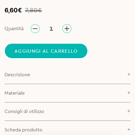
Original
Current
6,60
€
7,80
€
price
price
was:
is:
Quantità
7,80€.
6,60€.
AGGIUNGI AL CARRELLO
Descrizione
Materiale
Consigli di utilizzo
Scheda prodotto