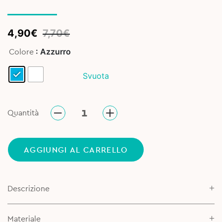
Original
Current
4,90
€
7,70
€
price
price
: Azzurro
Colore
was:
is:
7,70€.
4,90€.
Svuota
Quantità
AGGIUNGI AL CARRELLO
Descrizione
Materiale