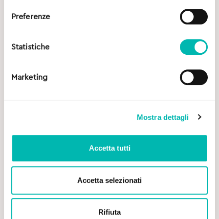
Preferenze
Statistiche
Marketing
Mostra dettagli
Accetta tutti
Accetta selezionati
Original
Current
13,00
€
13,90
€
price
price
was:
is:
Rifiuta
Cariex Spray Dentale - 50 ml