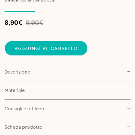
Original
Current
8,90
€
9,90
€
price
price
was:
is:
9,90€.
8,90€.
AGGIUNGI AL CARRELLO
Descrizione
Materiale
Consigli di utilizzo
Scheda prodotto