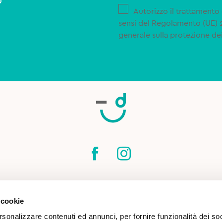
o
Autorizzo il trattamento 
sensi del Regolamento (UE)
generale sulla protezione dei
SPEDIZIONI
CONTATTI
CONDIZIONI DI
 cookie
COOKIE POLICY
rsonalizzare contenuti ed annunci, per fornire funzionalità dei so