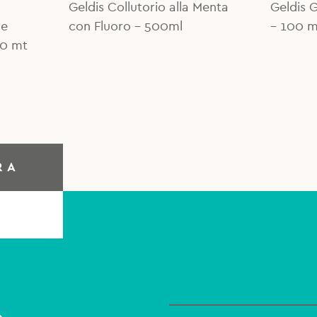
Geldis Collutorio alla Menta
Geldis G
le
con Fluoro - 500ml
– 100 m
30 mt
RA