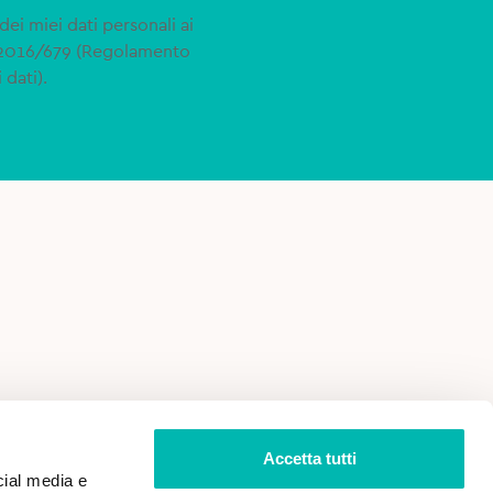
dei miei dati personali ai
 2016/679 (Regolamento
 dati).
 VENDITA
PRIVACY POLICY
Accetta tutti
cial media e