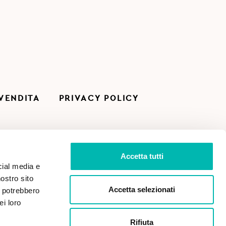
 VENDITA
PRIVACY POLICY
Accetta tutti
cial media e
nostro sito
Accetta selezionati
i potrebbero
ei loro
Rifiuta
Paga in sicurezza con: