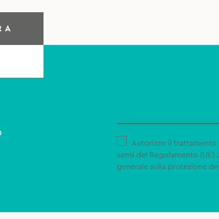
RA
o
Autorizzo il trattamento 
sensi del Regolamento (UE)
generale sulla protezione dei