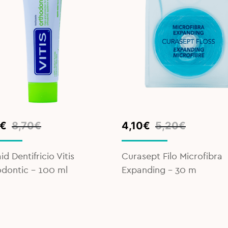
inal
ent
Original
Current
€
8,70
€
4,10
€
5,20
€
e
e
price
price
was:
is:
id Dentifricio Vitis
Curasept Filo Microfibra
€.
€.
5,20€.
4,10€.
dontic – 100 ml
Expanding – 30 m