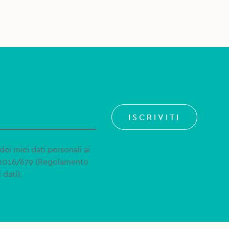
ISCRIVITI
dei miei dati personali ai
 2016/679 (Regolamento
 dati).