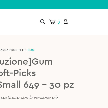
0
MARCA PRODOTTO:
GUM
×
duzione]Gum
oft-Picks
mall 649 – 30 pz
sostituito con la versione più