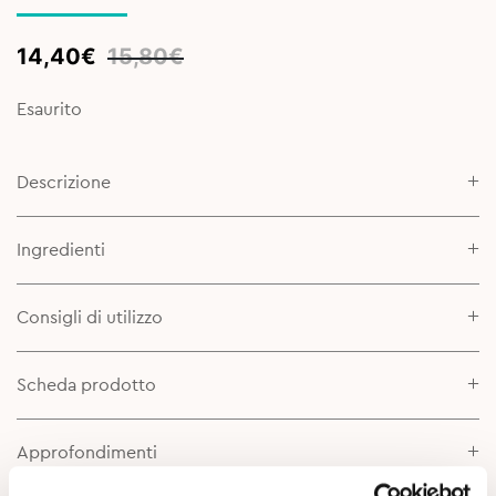
Original
Current
14,40
€
15,80
€
price
price
was:
is:
Esaurito
15,80€.
14,40€.
Descrizione
Ingredienti
Consigli di utilizzo
Scheda prodotto
Approfondimenti