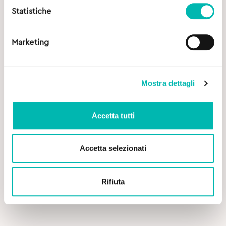
Statistiche
Marketing
Mostra dettagli
Accetta tutti
Accetta selezionati
Original
Current
16,00
€
18,00
€
price
price
was:
is:
Rifiuta
Ialozon Clean Spray Igienizzante - 100 ml
18,00€.
16,00€.