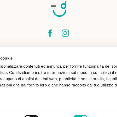
SPEDIZIONI
CONTATTI
CONDIZIONI DI
 cookie
COOKIE POLICY
rsonalizzare contenuti ed annunci, per fornire funzionalità dei so
ffico. Condividiamo inoltre informazioni sul modo in cui utilizzi il 
 occupano di analisi dei dati web, pubblicità e social media, i qual
azioni che hai fornito loro o che hanno raccolto dal tuo utilizzo d
(TN) | CF & P.IVA 02813260227 |