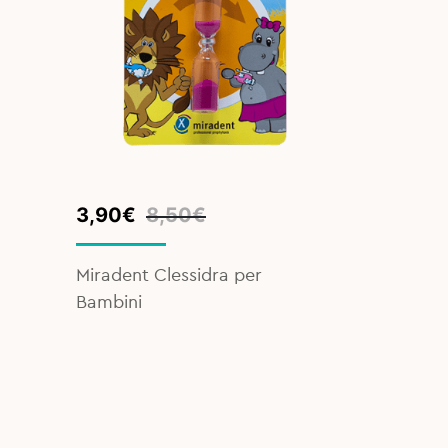
Original
Current
3,90
€
8,50
€
price
price
was:
is:
Miradent Clessidra per
8,50€.
3,90€.
Bambini