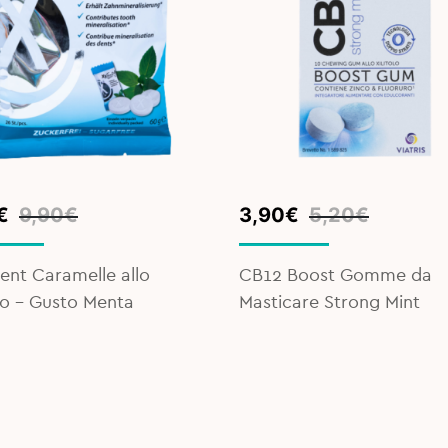
inal
ent
Original
Current
€
9,90
€
3,90
€
5,20
€
e
e
price
price
was:
is:
ent Caramelle allo
CB12 Boost Gomme da
€.
€.
5,20€.
3,90€.
olo - Gusto Menta
Masticare Strong Mint