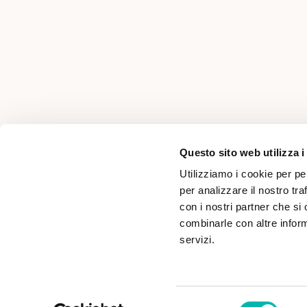
AREA PER PROFESSIONISTI
Questo sito web utilizza i
Utilizziamo i cookie per pe
per analizzare il nostro tra
con i nostri partner che si
combinarle con altre inform
servizi.
Selezione
SD s.r.l. Località Pasina, n°46 - 38066 Riva del Garda 