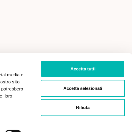
 VENDITA
PRIVACY POLICY
Accetta tutti
cial media e
nostro sito
Accetta selezionati
i potrebbero
ei loro
Rifiuta
Paga in sicurezza con: