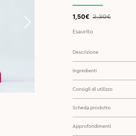
Original
Current
1,50
€
2,30
€
price
price
was:
is:
Esaurito
2,30€.
1,50€.
Descrizione
Ingredienti
Consigli di utilizzo
Scheda prodotto
Approfondimenti