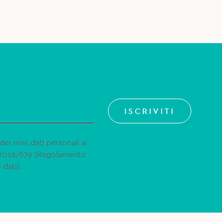
ISCRIVITI
dei miei dati personali ai
 2016/679 (Regolamento
 dati).