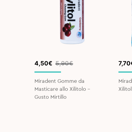
Original
Current
Orig
Curr
4,50
€
5,90
€
7,70
price
price
pric
pric
was:
is:
was:
is:
Miradent Gomme da
Mirad
5,90€.
4,50€.
9,90
7,70
Masticare allo Xilitolo -
Xilit
Gusto Mirtillo