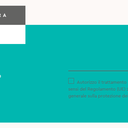
RA
o
Autorizzo il trattamento 
sensi del Regolamento (UE)
generale sulla protezione dei