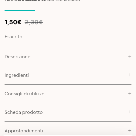
Original
Current
1,50
€
2,30
€
price
price
was:
is:
Esaurito
2,30€.
1,50€.
Descrizione
Ingredienti
Consigli di utilizzo
Scheda prodotto
Approfondimenti