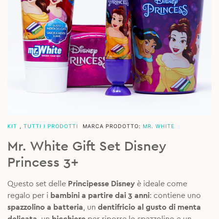
KIT
,
TUTTI I PRODOTTI
MARCA PRODOTTO:
MR. WHITE
Mr. White Gift Set Disney
Princess 3+
Questo set delle
Principesse Disney
è ideale come
regalo per i
bambini a partire dai 3 anni
: contiene uno
spazzolino a batteria
, un
dentifricio al gusto di menta
delicata,
un
bicchiere
per riporre lo spazzolino e un