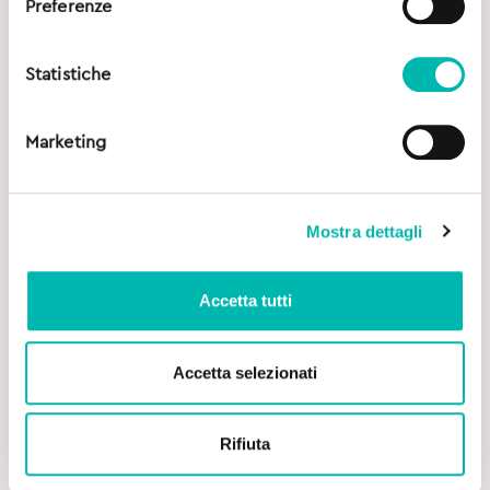
Preferenze
Statistiche
Marketing
Mostra dettagli
Accetta tutti
Accetta selezionati
Original
Current
4,90
€
5,90
€
Rifiuta
price
price