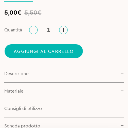
Original
Current
5,00
€
5,50
€
price
price
was:
is:
Quantità
5,50€.
5,00€.
AGGIUNGI AL CARRELLO
Descrizione
Materiale
Consigli di utilizzo
Scheda prodotto