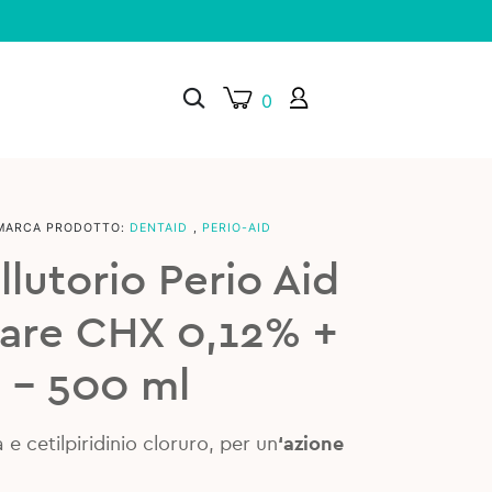
0
MARCA PRODOTTO:
DENTAID
,
PERIO-AID
×
lutorio Perio Aid
Care CHX 0,12% +
 – 500 ml
 e cetilpiridinio cloruro, per un
‘azione
.