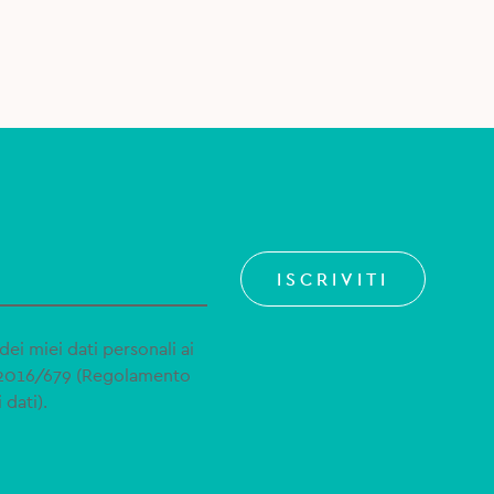
ISCRIVITI
dei miei dati personali ai
 2016/679 (Regolamento
 dati).