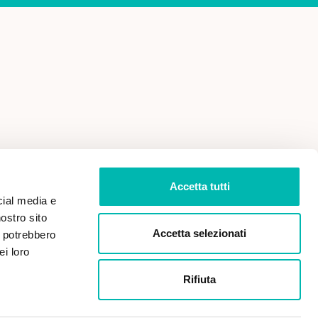
 VENDITA
PRIVACY POLICY
Accetta tutti
cial media e
nostro sito
Accetta selezionati
i potrebbero
ei loro
Rifiuta