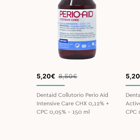
Original
Current
Orig
Curr
5,20
€
8,50
€
5,20
price
price
pric
pric
was:
is:
was:
is:
Sensitive
Dentaid Collutorio Perio Aid
Denta
8,50€.
5,20€.
8,50
5,20
Intensive Care CHX 0,12% +
Activ
CPC 0,05% - 150 ml
CPC 