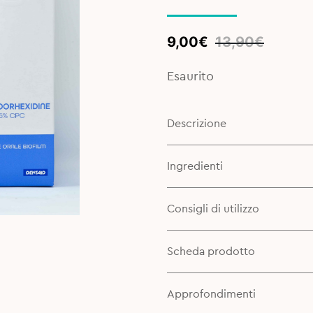
Original
Current
9,00
€
13,90
€
price
price
was:
is:
Esaurito
13,90€.
9,00€.
Descrizione
Ingredienti
Consigli di utilizzo
Scheda prodotto
Approfondimenti