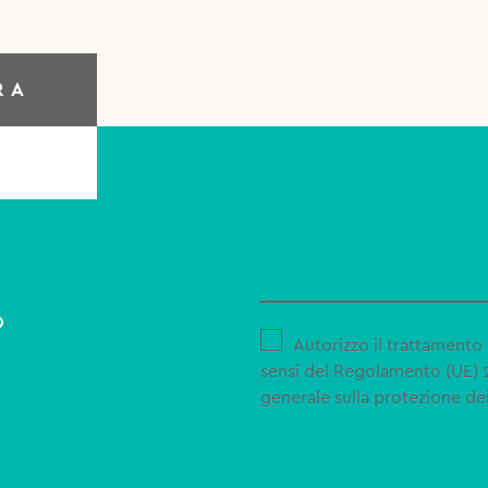
RA
o
Autorizzo il trattamento 
sensi del Regolamento (UE)
generale sulla protezione dei