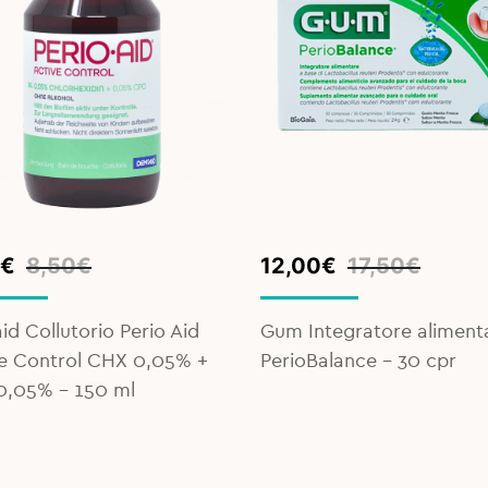
inal
ent
Original
Current
€
8,50
€
12,00
€
17,50
€
e
e
price
price
was:
is:
id Collutorio Perio Aid
Gum Integratore aliment
€.
€.
17,50€.
12,00€.
e Control CHX 0,05% +
PerioBalance – 30 cpr
0,05% - 150 ml