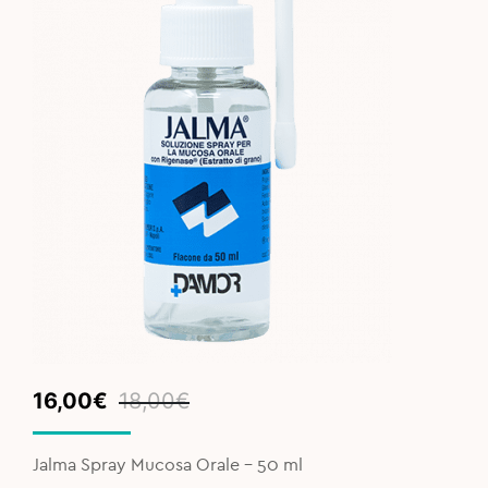
Original
Current
16,00
€
18,00
€
price
price
was:
is:
Jalma Spray Mucosa Orale - 50 ml
18,00€.
16,00€.