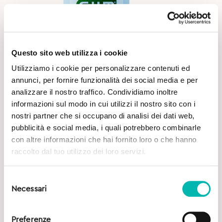
Questo sito web utilizza i cookie
Utilizziamo i cookie per personalizzare contenuti ed
annunci, per fornire funzionalità dei social media e per
analizzare il nostro traffico. Condividiamo inoltre
informazioni sul modo in cui utilizzi il nostro sito con i
nostri partner che si occupano di analisi dei dati web,
pubblicità e social media, i quali potrebbero combinarle
con altre informazioni che hai fornito loro o che hanno
Original
Current
5,35
€
7,50
€
raccolto dal tuo utilizzo dei loro servizi.
price
price
was:
is:
Gum Collutorio Activital – 500 ml
7,50€.
5,35€.
Selezione
Necessari
del
consenso
Preferenze