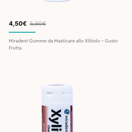
Original
Current
4,50
€
5,90
€
price
price
was:
is:
Miradent Gomme da Masticare allo Xilitolo - Gusto
5,90€.
4,50€.
Frutta