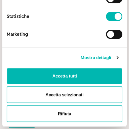
Statistiche
Marketing
Mostra dettagli
Accetta tutti
Accetta selezionati
Rifiuta
Original
Current
16,00
€
20,62
€
price
price