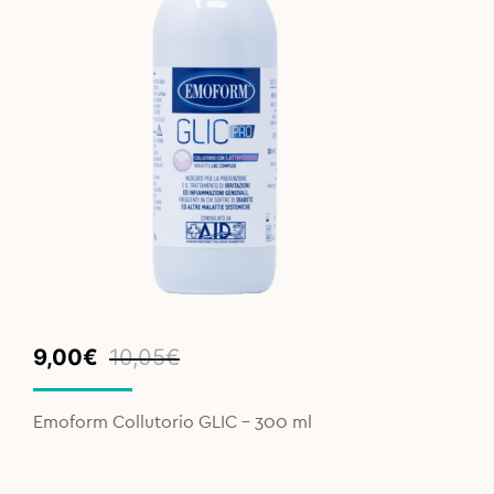
Original
Current
9,00
€
10,05
€
price
price
was:
is:
Emoform Collutorio GLIC – 300 ml
10,05€.
9,00€.