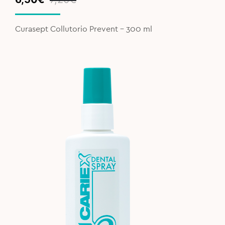
price
price
was:
is:
Curasept Collutorio Prevent - 300 ml
7,20€.
6,50€.