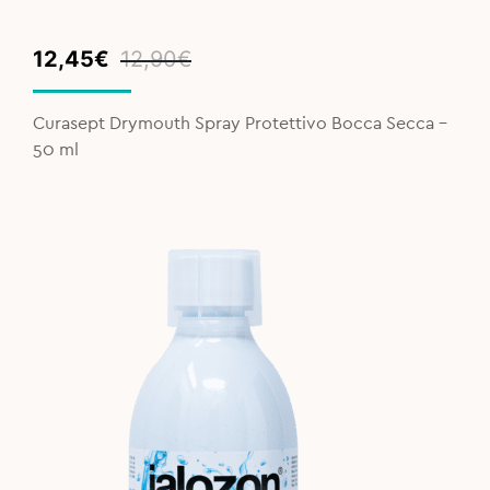
Original
Current
12,45
€
12,90
€
price
price
was:
is:
Curasept Drymouth Spray Protettivo Bocca Secca -
12,90€.
12,45€.
50 ml