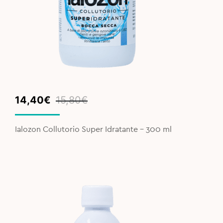
Original
Current
14,40
€
15,80
€
price
price
was:
is:
Ialozon Collutorio Super Idratante - 300 ml
15,80€.
14,40€.