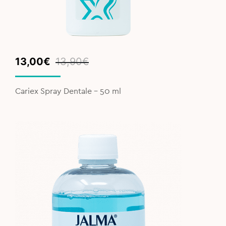
Original
Current
13,00
€
13,90
€
price
price
was:
is:
Cariex Spray Dentale - 50 ml
13,90€.
13,00€.