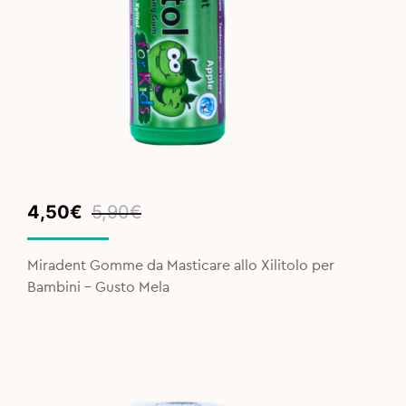
Original
Current
4,50
€
5,90
€
price
price
was:
is:
Miradent Gomme da Masticare allo Xilitolo per
5,90€.
4,50€.
Bambini - Gusto Mela