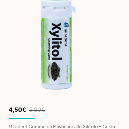
Original
Current
4,50
€
5,90
€
price
price
was:
is:
Miradent Gomme da Masticare allo Xilitolo - Gusto