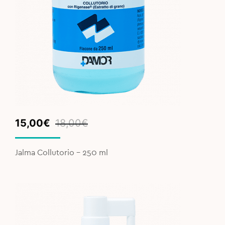
Original
Current
15,00
€
18,00
€
price
price
was:
is:
Jalma Collutorio - 250 ml
18,00€.
15,00€.