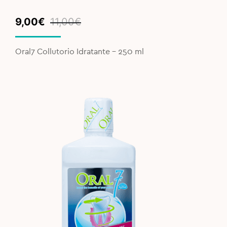
Original
Current
9,00
€
11,00
€
price
price
was:
is:
Oral7 Collutorio Idratante – 250 ml
11,00€.
9,00€.