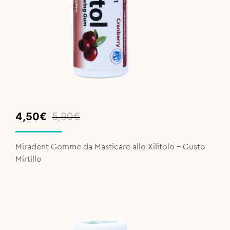
Original
Current
4,50
€
5,90
€
price
price
was:
is:
Miradent Gomme da Masticare allo Xilitolo - Gusto
5,90€.
4,50€.
Mirtillo