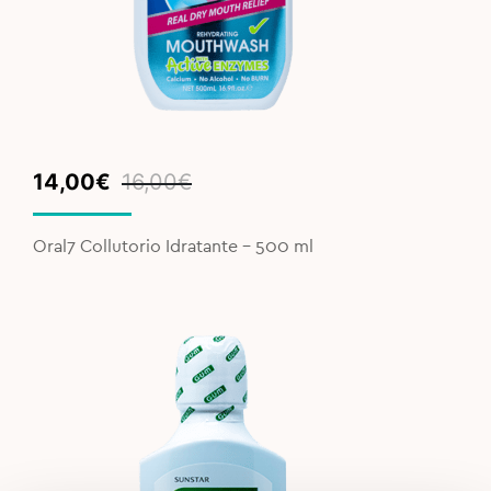
Original
Current
14,00
€
16,00
€
price
price
was:
is:
Oral7 Collutorio Idratante – 500 ml
16,00€.
14,00€.