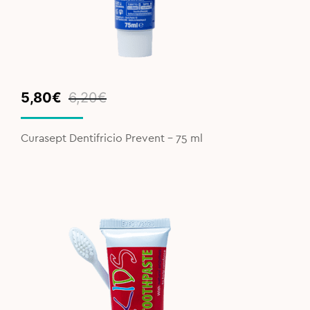
Original
Current
5,80
€
6,20
€
price
price
was:
is:
Curasept Dentifricio Prevent - 75 ml
6,20€.
5,80€.