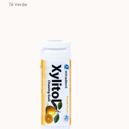
5,90€.
4,50€.
Tè Verde