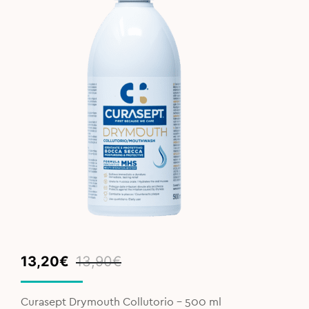
Original
Current
13,20
€
13,90
€
price
price
was:
is:
Curasept Drymouth Collutorio – 500 ml