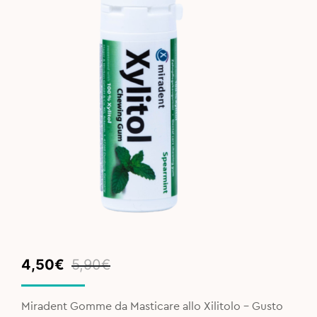
Original
Current
4,50
€
5,90
€
price
price
was:
is:
Miradent Gomme da Masticare allo Xilitolo - Gusto
5,90€.
4,50€.