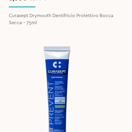
price
price
was:
is:
Curasept Drymouth Dentifricio Protettivo Bocca
8,90€.
8,00€.
Secca - 75ml