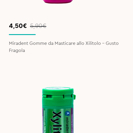
Original
Current
4,50
€
5,90
€
price
price
was:
is:
Miradent Gomme da Masticare allo Xilitolo - Gusto
5,90€.
4,50€.
Fragola