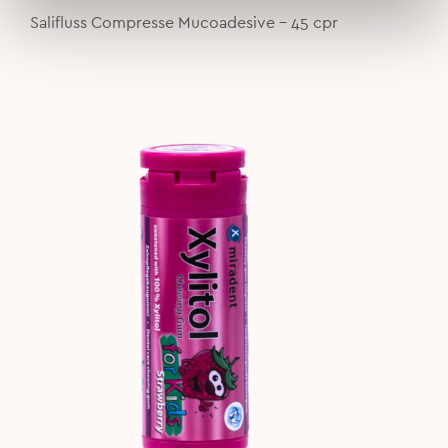
was:
is:
Salifluss Compresse Mucoadesive - 45 cpr
20,62€.
16,00€.