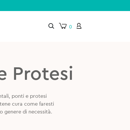
0
×
e Protesi
tali, ponti e protesi
tene cura come faresti
to genere di necessità.