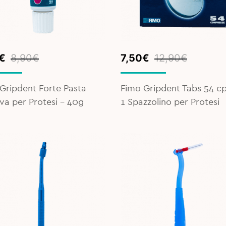
inal
ent
Original
Current
€
8,90
€
7,50
€
12,90
€
e
e
price
price
was:
is:
Gripdent Forte Pasta
Fimo Gripdent Tabs 54 cp
€.
€.
12,90€.
7,50€.
va per Protesi - 40g
1 Spazzolino per Protesi