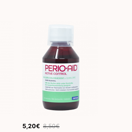
Original
Current
5,20
€
8,50
€