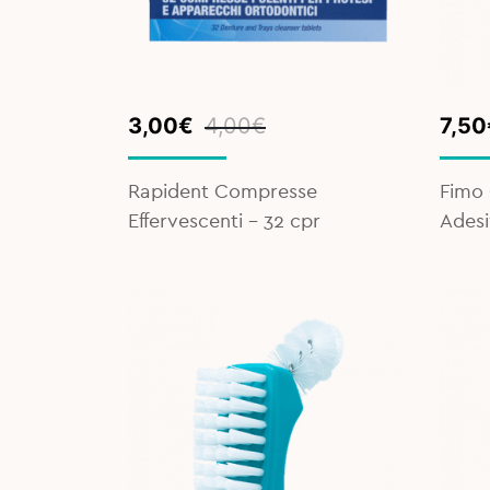
Original
Current
Orig
Curr
3,00
€
4,00
€
7,50
price
price
pric
pric
was:
is:
was:
is:
Rapident Compresse
Fimo 
4,00€.
3,00€.
8,90
7,50
Effervescenti - 32 cpr
Adesi