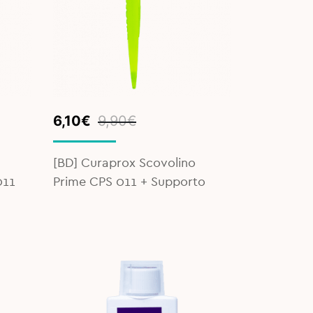
Original
Current
6,10
€
9,90
€
price
price
was:
is:
[BD] Curaprox Scovolino
9,90€.
6,10€.
011
Prime CPS 011 + Supporto