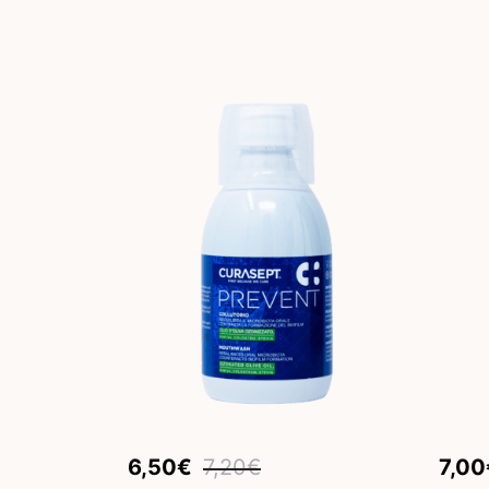
Original
Current
Orig
Curr
6,50
€
7,20
€
7,00