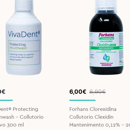
Original
Current
0
€
6,00
€
8,90
€
price
price
was:
is:
ent® Protecting
Forhans Clorexidina
8,90€.
6,00€.
wash - Collutorio
Collutorio Clexidin
ivo 300 ml
Mantenimento 0,12% - 2