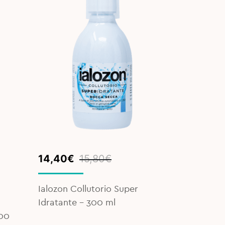
Original
Current
14,40
€
15,80
€
price
price
was:
is:
Ialozon Collutorio Super
15,80€.
14,40€.
Idratante - 300 ml
00