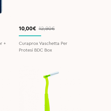
Original
Current
10,00
€
12,90
€
price
price
was:
is:
r +
Curaprox Vaschetta Per
12,90€.
10,00€.
Protesi BDC Box