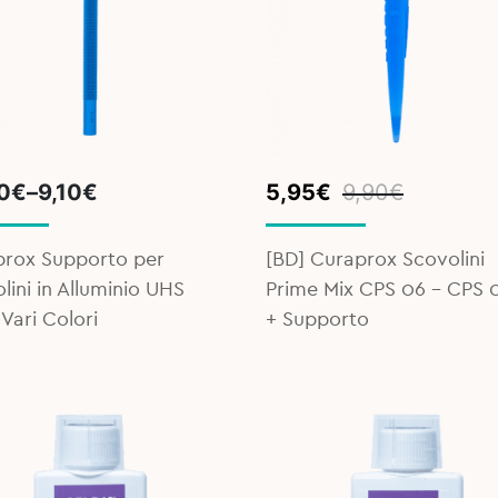
e
Original
Current
0
€
–
9,10
€
5,95
€
9,90
€
e:
price
price
€
was:
is:
prox Supporto per
[BD] Curaprox Scovolini
ugh
9,90€.
5,95€.
lini in Alluminio UHS
Prime Mix CPS 06 - CPS 
0€
 Vari Colori
+ Supporto