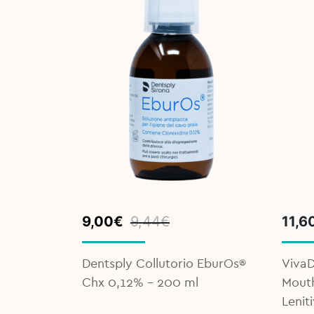
Original
Current
9,00
€
9,44
€
11,6
price
price
was:
is:
Dentsply Collutorio EburOs®
VivaD
9,44€.
9,00€.
Chx 0,12% - 200 ml
Mouth
Lenit