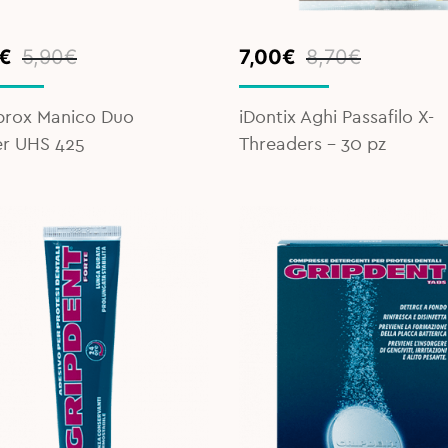
inal
ent
Original
Current
€
5,90
€
7,00
€
8,70
€
e
e
price
price
was:
is:
prox Manico Duo
iDontix Aghi Passafilo X-
€.
€.
8,70€.
7,00€.
er UHS 425
Threaders - 30 pz