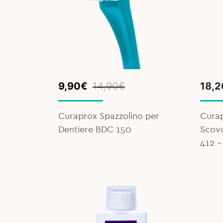
Original
Current
Pric
9,90
€
14,90
€
18,2
price
price
rang
was:
is:
9,10
Curaprox Spazzolino per
Cura
14,90€.
9,90€.
thro
Dentiere BDC 150
Scovo
18,2
412 -